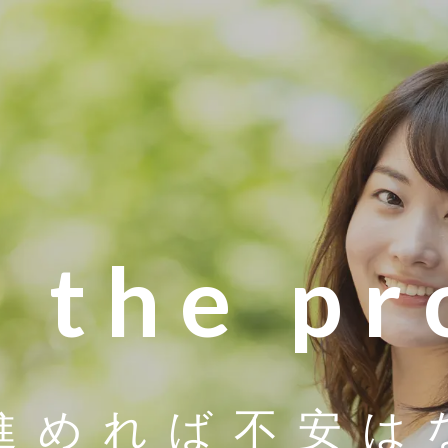
r the p
進めれば
不安は