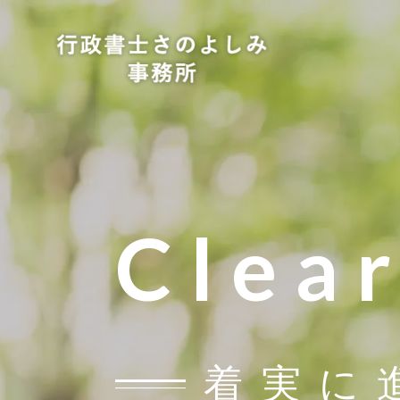
Clea
着実に