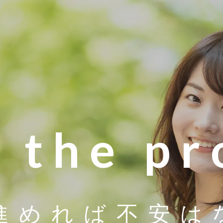
r the p
進めれば
不安は