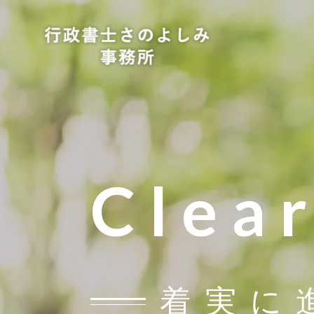
Clea
着実に