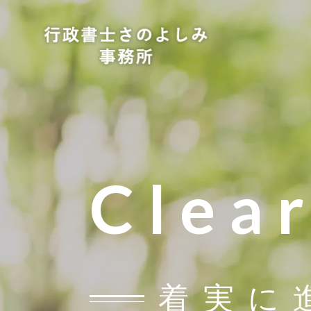
Clea
着実に