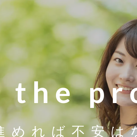
r the p
進めれば
不安は