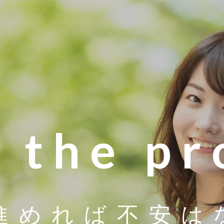
r the p
進めれば
不安は