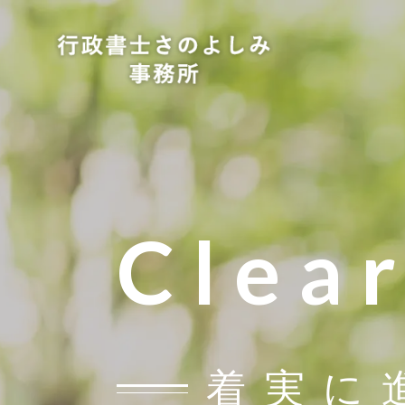
Clea
着実に