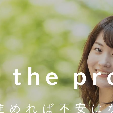
r the p
進めれば
不安は