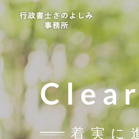
Clea
着実に